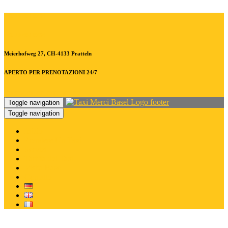
+41 79.480.8294
+41 79.480.8294
Meierhofweg 27, CH-4133 Pratteln
APERTO PER PRENOTAZIONI 24/7
Prenotare un taxi online
Toggle navigation
Toggle navigation
Inizio
Prendere Un Taxi
Servizi
Tariffa del Taxi
Visita Basel
Contatto