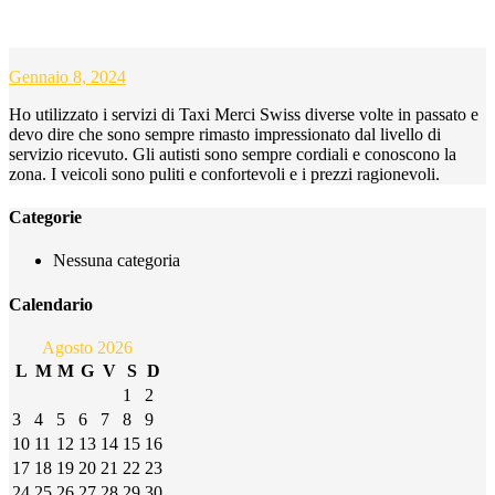
ANNA SCHNEIDER
Gennaio 8, 2024
Ho utilizzato i servizi di Taxi Merci Swiss diverse volte in passato e
devo dire che sono sempre rimasto impressionato dal livello di
servizio ricevuto. Gli autisti sono sempre cordiali e conoscono la
zona. I veicoli sono puliti e confortevoli e i prezzi ragionevoli.
Categorie
Nessuna categoria
Calendario
Agosto 2026
L
M
M
G
V
S
D
1
2
3
4
5
6
7
8
9
10
11
12
13
14
15
16
17
18
19
20
21
22
23
24
25
26
27
28
29
30