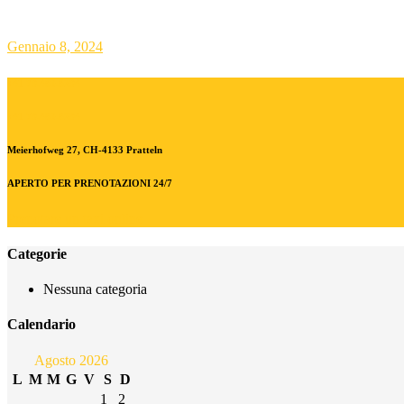
Top Bar ITA
Gennaio 8, 2024
+41 79.480.8294
+41 79.480.8294
Meierhofweg 27, CH-4133 Pratteln
APERTO PER PRENOTAZIONI 24/7
Prenotare un taxi online
Categorie
Nessuna categoria
Calendario
Agosto 2026
L
M
M
G
V
S
D
1
2