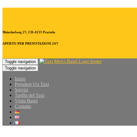
+41 79.480.8294
+41 79.480.8294
Meierhofweg 27, CH-4133 Pratteln
APERTO PER PRENOTAZIONI 24/7
Prenotare un taxi online
Toggle navigation
Toggle navigation
Inizio
Prendere Un Taxi
Servizi
Tariffa del Taxi
Visita Basel
Contatto