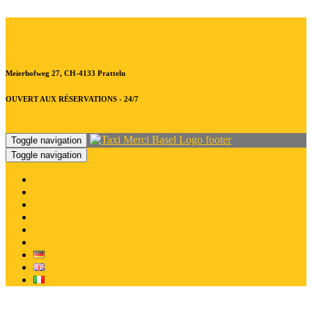
+41 79.480.8294
+41 79.480.8294
Meierhofweg 27, CH-4133 Pratteln
OUVERT AUX RÉSERVATIONS - 24/7
Réserver un taxi en ligne
Toggle navigation
Toggle navigation
Accueil
Obtenir un taxi
Services
Tarif de taxi
Visiter Bâle
Contact