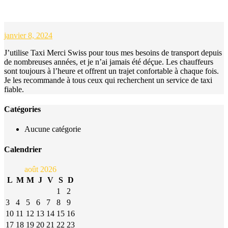
SOFIA BELMONTE
janvier 8, 2024
J’utilise Taxi Merci Swiss pour tous mes besoins de transport depuis
de nombreuses années, et je n’ai jamais été déçue. Les chauffeurs
sont toujours à l’heure et offrent un trajet confortable à chaque fois.
Je les recommande à tous ceux qui recherchent un service de taxi
fiable.
Catégories
Aucune catégorie
Calendrier
août 2026
L
M
M
J
V
S
D
1
2
3
4
5
6
7
8
9
10
11
12
13
14
15
16
17
18
19
20
21
22
23