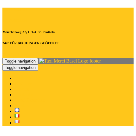
+41 79.480.8294
+41 79.480.8294
Meierhofweg 27, CH-4133 Pratteln
24/7 FÜR BUCHUNGEN GEÖFFNET
Ein Taxi buchen
Toggle navigation
Toggle navigation
Startseite Taxi
Bestellen
Service
Taxitarife
Basel Besuchen
Kontakt